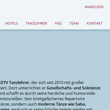
ANMELDEN
HOTELS
TANZLEHRER
FAQ
TEAM
KONTAKT
DTV Tanzlehrer
, der sich seit 2010 mit großer
ert. Dort unterrichtet er
Gesellschafts- und Solotänze
 und schafft es durch seine herzliche und humorvolle
 mitzureißen. Sein breitgefächertes Repertoire
rtänze, sondern auch
moderne Tänze wie Salsa,
Swing
, wodurch er seine Schüler immer wieder mit