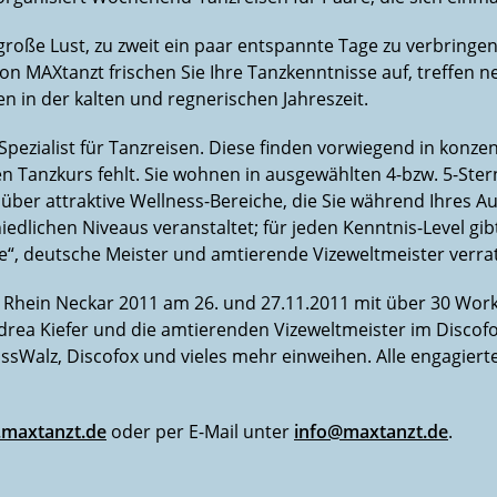
roße Lust, zu zweit ein paar entspannte Tage zu verbringen
von MAXtanzt frischen Sie Ihre Tanzkenntnisse auf, treffen
n in der kalten und regnerischen Jahreszeit.
Spezialist für Tanzreisen. Diese finden vorwiegend in konz
n Tanzkurs fehlt. Sie wohnen in ausgewählten 4-bzw. 5-Stern
über attraktive Wellness-Bereiche, die Sie während Ihres A
edlichen Niveaus veranstaltet; für jeden Kenntnis-Level gi
ce“, deutsche Meister und amtierende Vizeweltmeister verr
p Rhein Neckar 2011 am 26. und 27.11.2011 mit über 30 Wo
rea Kiefer und die amtierenden Vizeweltmeister im Discofox
ssWalz, Discofox und vieles mehr einweihen. Alle engagiert
maxtanzt.de
oder per E-Mail unter
info@maxtanzt.de
.