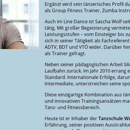
Ergänzt wird sein tänzerisches Profil 
als Group Fitness Trainer, Zumba Instru
Auch im Line Dance ist Sascha Wolf seit
tätig. Mit großer Begeisterung vermitt
Leistungsstufen – vom Einsteiger bis z
sich in seiner Tätigkeit als Fachrefer
ADTV, BDT und VTÖ wider. Darüber hina
als Trainer gefragt.
Neben seiner pädagogischen Arbeit blic
Laufbahn zurück. Im Jahr 2010 errang e
Standard. Internationale Erfolge, daru
Intermediate, unterstreichen seine spor
Diese einzigartige Kombination aus tä
und innovativen Trainingsansätzen mac
Tanz- und Fitnessbereich.
Heute ist er Inhaber der
Tanzschule Wol
Erfahrung, seiner positiven Ausstrahlu