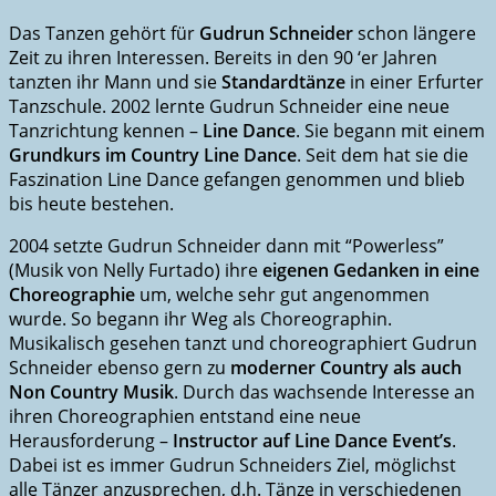
Das Tanzen gehört für
Gudrun Schneider
schon längere
Zeit zu ihren Interessen. Bereits in den 90 ‘er Jahren
tanzten ihr Mann und sie
Standardtänze
in einer Erfurter
Tanzschule. 2002 lernte Gudrun Schneider eine neue
Tanzrichtung kennen –
Line Dance
. Sie begann mit einem
Grundkurs im Country Line Dance
. Seit dem hat sie die
Faszination Line Dance gefangen genommen und blieb
bis heute bestehen.
2004 setzte Gudrun Schneider dann mit “Powerless”
(Musik von Nelly Furtado) ihre
eigenen Gedanken in eine
Choreographie
um, welche sehr gut angenommen
wurde. So begann ihr Weg als Choreographin.
Musikalisch gesehen tanzt und choreographiert Gudrun
Schneider ebenso gern zu
moderner Country als auch
Non Country Musik
. Durch das wachsende Interesse an
ihren Choreographien entstand eine neue
Herausforderung –
Instructor auf Line Dance Event’s
.
Dabei ist es immer Gudrun Schneiders Ziel, möglichst
alle Tänzer anzusprechen, d.h. Tänze in verschiedenen