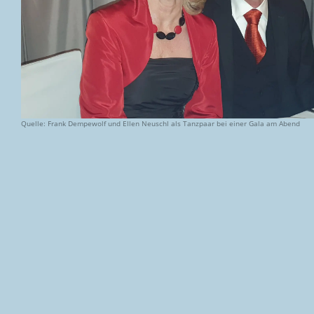
Quelle: Frank Dempewolf und Ellen Neuschl als Tanzpaar bei einer Gala am Abend