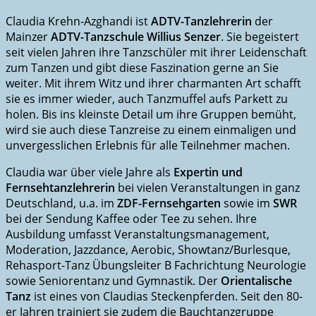
Claudia Krehn-Azghandi ist
ADTV-Tanzlehrerin
der
Mainzer
ADTV-Tanzschule Willius Senzer
. Sie begeistert
seit vielen Jahren ihre Tanzschüler mit ihrer Leidenschaft
zum Tanzen und gibt diese Faszination gerne an Sie
weiter. Mit ihrem Witz und ihrer charmanten Art schafft
sie es immer wieder, auch Tanzmuffel aufs Parkett zu
holen. Bis ins kleinste Detail um ihre Gruppen bemüht,
wird sie auch diese Tanzreise zu einem einmaligen und
unvergesslichen Erlebnis für alle Teilnehmer machen.
Claudia war über viele Jahre als
Expertin und
Fernsehtanzlehrerin
bei vielen Veranstaltungen in ganz
Deutschland, u.a. im
ZDF-Fernsehgarten
sowie im
SWR
bei der Sendung Kaffee oder Tee zu sehen. Ihre
Ausbildung umfasst Veranstaltungsmanagement,
Moderation, Jazzdance, Aerobic, Showtanz/Burlesque,
Rehasport-Tanz Übungsleiter B Fachrichtung Neurologie
sowie Seniorentanz und Gymnastik. Der
Orientalische
Tanz
ist eines von Claudias Steckenpferden. Seit den 80-
er Jahren trainiert sie zudem die Bauchtanzgruppe