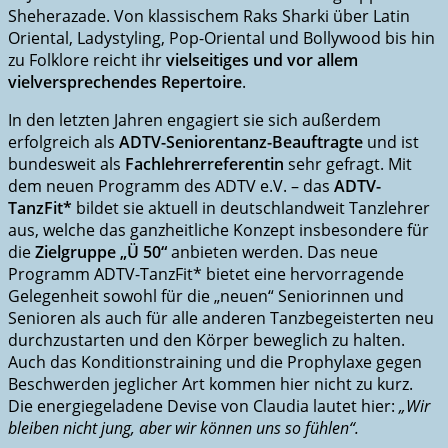
Sheherazade. Von klassischem Raks Sharki über Latin
Oriental, Ladystyling, Pop-Oriental und Bollywood bis hin
zu Folklore reicht ihr
vielseitiges und vor allem
vielversprechendes Repertoire
.
In den letzten Jahren engagiert sie sich außerdem
erfolgreich als
ADTV-Seniorentanz-Beauftragte
und ist
bundesweit als
Fachlehrerreferentin
sehr gefragt. Mit
dem neuen Programm des ADTV e.V. – das
ADTV-
TanzFit*
bildet sie aktuell in deutschlandweit Tanzlehrer
aus, welche das ganzheitliche Konzept insbesondere für
die
Zielgruppe „Ü 50“
anbieten werden. Das neue
Programm ADTV-TanzFit* bietet eine hervorragende
Gelegenheit sowohl für die „neuen“ Seniorinnen und
Senioren als auch für alle anderen Tanzbegeisterten neu
durchzustarten und den Körper beweglich zu halten.
Auch das Konditionstraining und die Prophylaxe gegen
Beschwerden jeglicher Art kommen hier nicht zu kurz.
Die energiegeladene Devise von Claudia lautet hier:
„Wir
bleiben nicht jung, aber wir können uns so fühlen“.