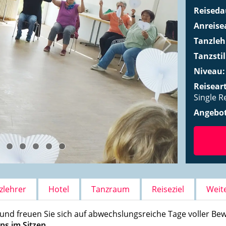
Reiseda
Anreise
Tanzleh
Tanzsti
Niveau
Reisear
Single R
Angebo
Quelle: Line-
zlehrer
Hotel
Tanzraum
Reiseziel
Weit
und freuen Sie sich auf abwechslungsreiche Tage voller Bew
ns im Sitzen
.