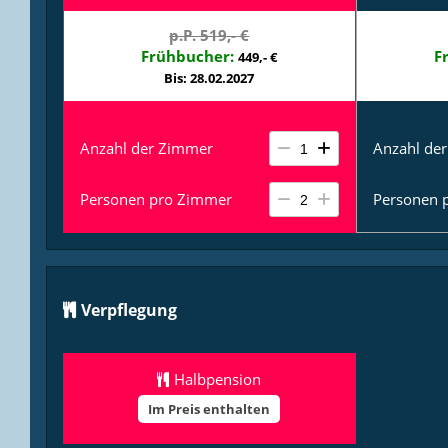
Sitzecke 
p.P. 519,- €
Frühbucher:
F
449,- €
Bis: 28.02.2027
Anzahl der Zimmer
Anzahl de
Personen pro Zimmer
Personen 
Verpflegung
Halbpension
Im Preis enthalten