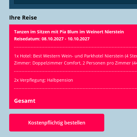
Ihre Reise
Tanzen im Sitzen mit Pia Blum im Weinort Nierstein
Reisedatum: 08.10.2027 - 10.10.2027
1x Hotel: Best Western Wein- und Parkhotel Nierstein (4 Ste
Zimmer: Doppelzimmer Comfort, 2 Personen pro Zimmer (44
2x Verpflegung: Halbpension
Gesamt
Kostenpflichtig bestellen