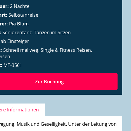
uer:
2
Nächte
art:
Selbstanreise
rer:
Pia Blum
l:
Seniorentanz
Tanzen im Sitzen
:
ab Einsteiger
t:
Schnell mal weg
Single & Fitness Reisen
eisen
t:
MT-3561
Zur Buchung
Dance-Tanzlehrerin Pia Blum
ere Informationen
egung, Musik und Geselligkeit. Unter der Leitung von