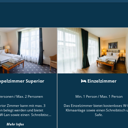
ppelzimmer Superior
Einzelzimmer
 Personen
/
Max. 2 Personen
Min. 1 Person
/
Max. 1 Person
rior Zimmer kann mit max. 3
Das Einzelzimmer bietet kostenloses W-
n belegt werden und bietet
Klimaanlage sowie einen Schreibtisch 
 W-Lan sowie einen Schreibtisch
Safe.
e. Außerdem haben Sie die
it es sich in der gemütlichen
Mehr Infos