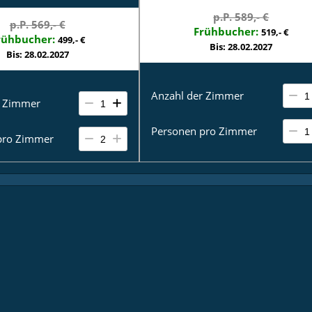
im Zimmer bequem zu machen.
p.P. 589,- €
p.P. 569,- €
Frühbucher:
519,- €
rühbucher:
499,- €
Bis: 28.02.2027
Bis: 28.02.2027
Anzahl der Zimmer
r Zimmer
Personen pro Zimmer
pro Zimmer