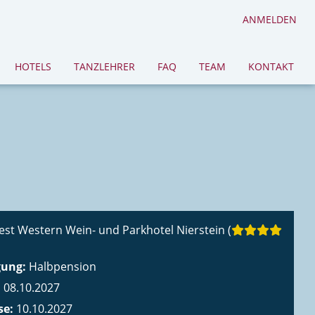
ANMELDEN
HOTELS
TANZLEHRER
FAQ
TEAM
KONTAKT
est Western Wein- und Parkhotel Nierstein (
gung:
Halbpension
:
08.10.2027
se:
10.10.2027