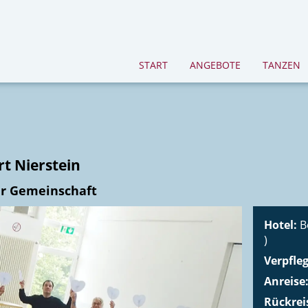
START
ANGEBOTE
TANZEN
t Nierstein
er Gemeinschaft
Hotel:
B
)
Verpfle
Anreise
Rückrei