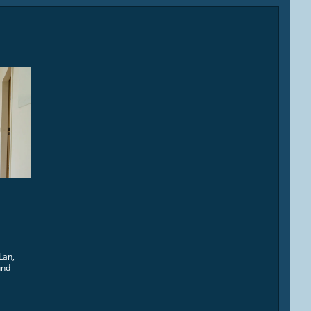
Lan,
und