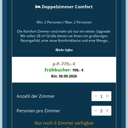
Doppelzimmer Comfort
Min. 2 Personen
/
Max. 2 Personen
Die Komfort-Zimmer sind mehr als nur ein nettes Upgrade:
Mit vollen 28 m² Größe bieten sie Ihnen ein großartiges
Raumgefühl, eine neue Komfortklasse und eine Menge
Flexibilität. Die Zimmer sind als großzügige Wohn-Schlaf-
Kombination eingerichtet. Die bequeme Sitzgruppe mit
Mehr Infos
Sofa und Couchtisch macht den Raum ganz nebenbei
familientauglich: Die Couch liefert per Aufbettung zwei
p.P. 779,- €
weitere Schlafplätze, so dass Sie mit bis zu vier Personen
einchecken können. Das Duschbad entspricht dem
Frühbucher:
709,- €
modernen Hausstandard – unter anderem mit einer
Bis: 30.09.2026
bodentiefen Dusche und willkommenen Extras wie Fön und
Kosmetikspiegel.
Übrigens liegen alle Komfort-Zimmer auf derselben Seite
des Hauses: mit Blick in den grünen Oktopus-Wasserpark
Anzahl der Zimmer
samt Freibad und Liegewiesen.
Personen pro Zimmer
Nur noch 9 Zimmer verfügbar