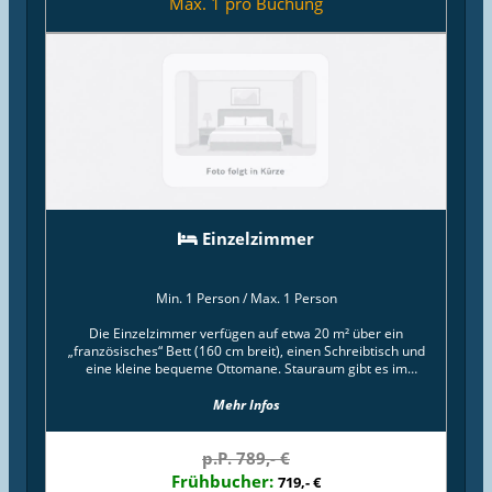
Max. 1 pro Buchung
Einzelzimmer
Min. 1 Person
/
Max. 1 Person
Die Einzelzimmer verfügen auf etwa 20 m² über ein
„französisches“ Bett (160 cm breit), einen Schreibtisch und
eine kleine bequeme Ottomane. Stauraum gibt es im
Flurschrank, im Duschbad ist von Kosmetikspiegel bis Fön
alles an Bord und bei der Ausstattungsqualität macht das
Mehr Infos
French-Zimmer natürlich keine Kompromisse gegenüber
den größeren Räumen im Haus.
p.P. 789,- €
Frühbucher:
719,- €