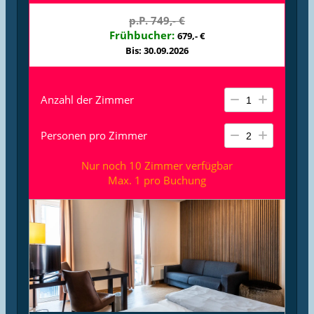
finden sich neben der bodentiefen Dusche auch praktische
p.P. 749,- €
Selbstverständlichkeiten wie ein Fön und ein
Kosmetikspiegel.
Frühbucher:
679,- €
Bis: 30.09.2026
Anzahl der Zimmer
Personen pro Zimmer
Nur noch 10 Zimmer verfügbar
Max. 1 pro Buchung