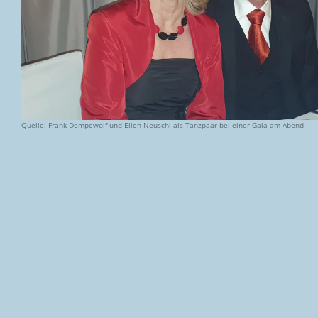
Quelle: Frank Dempewolf und Ellen Neuschl als Tanzpaar bei einer Gala am Abend