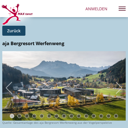
ANMELDEN
Zurück
aja Bergresort Werfenweng
Quelle: Anstoßen im Restaurant Moosmühle des aja Bergresort Werfenweng